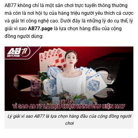
AB77 không chỉ là một sân chơi trực tuyến thông thường
mà còn là nơi hội tụ của hàng triệu người yêu thích cá cược
và giải trí công nghệ cao. Dưới đây là những lý do cụ thể, lý
giải vì sao
AB77.page
là lựa chọn hàng đầu của cộng
đồng người dùng:
Lý giải vì sao AB77 là lựa chọn hàng đầu của cộng đồng người
chơi