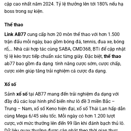
cập cao nhất năm 2024. Tỷ lệ thưởng lên tới 180% nếu hạ
boss trong sự kiện.
Thể thao
Link AB77
cung cấp hơn 20 môn thể thao với hơn 1.500
trận đấu mỗi ngày, bao gồm bóng đá, tennis, đua xe, bóng
rổ,… Nhà cái hợp tác cùng SABA, CMD368, BTi để cập nhật
tỷ lệ kèo trực tiếp chuẩn xác từng giây. Đặc biệt,
thể thao
ab77 bao gồm đa dạng tính năng cược sớm, cược chấp,
cược xiên giúp tăng trải nghiệm cá cược đa dạng.
Xổ số
Sảnh
xổ số
tại AB77 mang đến trải nghiệm đa dạng với
đầy đủ các loại hình phổ biến như lô đề 3 miền Bắc –
Trung – Nam, xổ số Keno hiện đại, xổ số Thái Lan hấp dẫn
cùng Mega 6/45 siêu tốc. Mỗi ngày có hơn 1.200 lượt
cược, với mức thưởng lên đến 99 lần khi đánh bạch thủ lô.
Dữ liệu quay thưởng được cập nhật theo thời gian thực,