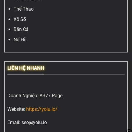
Thể Thao
Xổ Số
Bắn Cá
Nổ Hũ
LIÊN HỆ NHANH
Doanh Nghiệp:
AB77 Page
Website:
https://yoiu.io/
Email:
seo@yoiu.io