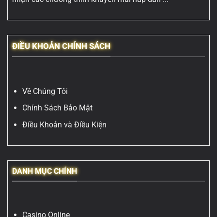
ĐIỀU KHOẢN CHÍNH SÁCH
Về Chúng Tôi
Chính Sách Bảo Mật
Điều Khoản và Điều Kiện
DANH MỤC CHÍNH
Casino Online