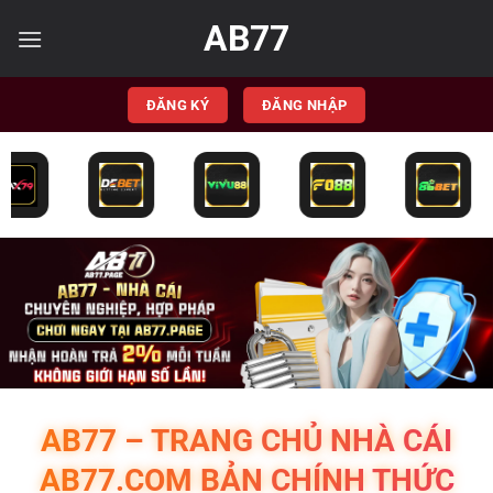
Bỏ
AB77
qua
nội
dung
ĐĂNG KÝ
ĐĂNG NHẬP
AB77 – TRANG CHỦ NHÀ CÁI
AB77.COM BẢN CHÍNH THỨC