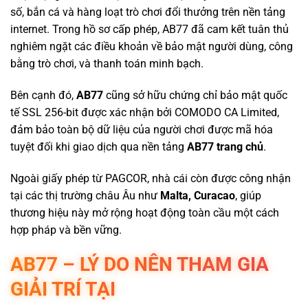
số, bắn cá và hàng loạt trò chơi đổi thưởng trên nền tảng
internet. Trong hồ sơ cấp phép, AB77 đã cam kết tuân thủ
nghiêm ngặt các điều khoản về bảo mật người dùng, công
bằng trò chơi, và thanh toán minh bạch.
Bên cạnh đó,
AB77
cũng sở hữu chứng chỉ bảo mật quốc
tế SSL 256-bit được xác nhận bởi COMODO CA Limited,
đảm bảo toàn bộ dữ liệu của người chơi được mã hóa
tuyệt đối khi giao dịch qua nền tảng
AB77 trang chủ
.
Ngoài giấy phép từ PAGCOR, nhà cái còn được công nhận
tại các thị trường châu Âu như
Malta, Curacao
, giúp
thương hiệu này mở rộng hoạt động toàn cầu một cách
hợp pháp và bền vững.
AB77 – LÝ DO NÊN THAM GIA
GIẢI TRÍ TẠI