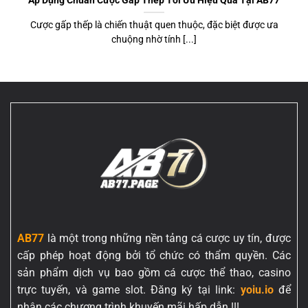
Áp Dụng Chuẩn Cược Gấp Thếp Tối Ưu Hiệu Quả Tại AB77
Cược gấp thếp là chiến thuật quen thuộc, đặc biệt được ưa
chuộng nhờ tính [...]
AB77
là một trong những nền tảng cá cược uy tín, được
cấp phép hoạt động bởi tổ chức có thẩm quyền. Các
sản phẩm dịch vụ bao gồm cá cược thể thao, casino
trực tuyến, và game slot. Đăng ký tại link:
yoiu.io
để
nhận các chương trình khuyến mãi hấp dẫn !!!