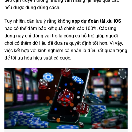
tiếp cận truyền thống nhưng vẫn mang lại hiệu quả cao
nếu được dùng đúng cách.
Tuy nhiên, cần lưu ý rằng không
app dự đoán tài xỉu iOS
nào có thể đảm bảo kết quả chính xác 100%. Các ứng
dụng này chỉ đóng vai trò là công cụ hỗ trợ, giúp người
chơi có thêm dữ liệu để đưa ra quyết định tốt hơn. Vì vậy,
việc kết hợp với kinh nghiệm cá nhân là điều rất quan trọng
để tối ưu hóa hiệu suất cá cược.