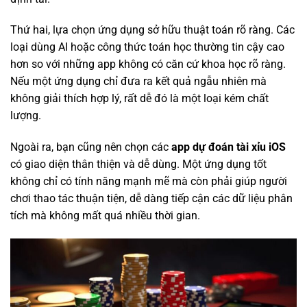
Thứ hai, lựa chọn ứng dụng sở hữu thuật toán rõ ràng. Các
loại dùng AI hoặc công thức toán học thường tin cậy cao
hơn so với những app không có căn cứ khoa học rõ ràng.
Nếu một ứng dụng chỉ đưa ra kết quả ngẫu nhiên mà
không giải thích hợp lý, rất dễ đó là một loại kém chất
lượng.
Ngoài ra, bạn cũng nên chọn các
app dự đoán tài xỉu iOS
có giao diện thân thiện và dễ dùng. Một ứng dụng tốt
không chỉ có tính năng mạnh mẽ mà còn phải giúp người
chơi thao tác thuận tiện, dễ dàng tiếp cận các dữ liệu phân
tích mà không mất quá nhiều thời gian.