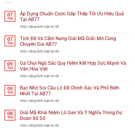
Áp Dụng Chuẩn Cược Gấp Thếp Tối Ưu Hiệu Quả
07
Th6
Tại AB77
ở
Chức năng bình luận bị tắt
Áp
Dụng
Tịch Đề Và Cẩm Nang Giải Mã Giấc Mơ Cùng
07
Chuẩn
Th6
Chuyên Gia AB77
Cược
ở
Chức năng bình luận bị tắt
Gấp
Tịch
Thếp
Đề
Gà Chọi Ngũ Sắc Quý Hiếm Kết Hợp Sức Mạnh Và
Tối
09
Và
Ưu
Th5
Văn Hóa Việt
Cẩm
Hiệu
ở
Chức năng bình luận bị tắt
Nang
Quả
Gà
Giải
Tại
Chọi
Bạc Nhớ Soi Cầu Lô Đề Chính Xác Và Phổ Biến
Mã
09
AB77
Ngũ
Giấc
Th5
Nhất Tại AB77
Sắc
Mơ
ở
Chức năng bình luận bị tắt
Quý
Cùng
Bạc
Hiếm
Chuyên
Nhớ
Giải Mã Khái Niệm Lô Gan Và Ý Nghĩa Trong Dự
Kết
08
Gia
Soi
Hợp
Th5
Đoán Xổ Số
AB77
Cầu
Sức
ở
Chức năng bình luận bị tắt
Lô
Mạnh
Giải
Đề
Và