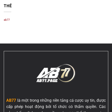
Mã
Chính
Văn
Khái
THẺ
Xác
Hóa
Niệm
Và
Việt
Lô
Phổ
Gan
Biến
ab77
Và
Nhất
Ý
Tại
Nghĩa
AB77
Trong
Dự
Đoán
Xổ
Số
AB77
là một trong những nền tảng cá cược uy tín, được
cấp phép hoạt động bởi tổ chức có thẩm quyền. Các