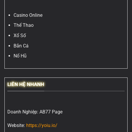
Casino Online
Thể Thao
Xổ Số
Bắn Cá
Nổ Hũ
LIÊN HỆ NHANH
Doanh Nghiệp:
AB77 Page
Website:
https://yoiu.io/