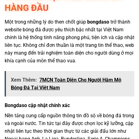
HÀNG ĐẦU
Một trong những lý do then chốt giúp
bongdaso
trở thành
website bóng đá được yêu thích bậc nhất tại Việt Nam
chính là hệ thống tính năng phong phú, tiện ích và cập nhật
liên tục. Không chỉ đơn thuần là một trang tin thể thao, web
này mang đến trải nghiệm toàn diện cho người dùng ở mọi
khía cạnh của môn thể thao vua.
Xem Thêm:
7MCN Toàn Diện Cho Người Hâm Mộ
Bóng Đá Tại Việt Nam
Bongdaso cập nhật chính xác
Nền tảng cung cấp nguồn thông tin đồ sộ về bóng đá trong
và ngoài nước. Tin tức tại đây được chọn lọc kỹ lưỡng, cập
nhật liên tục theo thời gian thực từ các giải đấu lớn như
Ngoại hạng Anh, La Liga, Bundesliga, Serie A, Champions