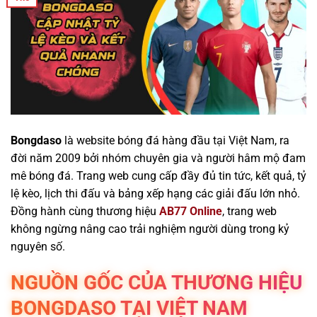
Bongdaso
là website bóng đá hàng đầu tại Việt Nam, ra
đời năm 2009 bởi nhóm chuyên gia và người hâm mộ đam
mê bóng đá. Trang web cung cấp đầy đủ tin tức, kết quả, tỷ
lệ kèo, lịch thi đấu và bảng xếp hạng các giải đấu lớn nhỏ.
Đồng hành cùng thương hiệu
AB77 Online
, trang web
không ngừng nâng cao trải nghiệm người dùng trong kỷ
nguyên số.
NGUỒN GỐC CỦA THƯƠNG HIỆU
BONGDASO TẠI VIỆT NAM