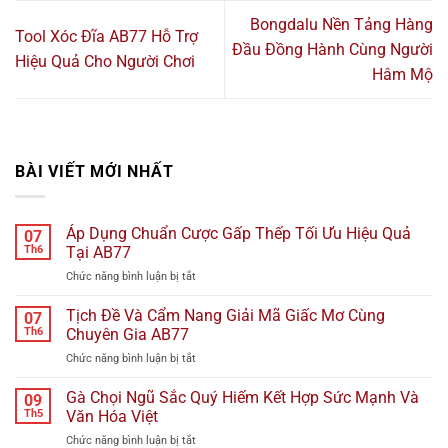
Bongdalu Nền Tảng Hàng
Tool Xóc Đĩa AB77 Hỗ Trợ
Đầu Đồng Hành Cùng Người
Hiệu Quả Cho Người Chơi
Hâm Mộ
BÀI VIẾT MỚI NHẤT
Áp Dụng Chuẩn Cược Gấp Thếp Tối Ưu Hiệu Quả
07
Th6
Tại AB77
ở
Chức năng bình luận bị tắt
Áp
Dụng
Tịch Đề Và Cẩm Nang Giải Mã Giấc Mơ Cùng
07
Chuẩn
Th6
Chuyên Gia AB77
Cược
ở
Chức năng bình luận bị tắt
Gấp
Tịch
Thếp
Đề
Gà Chọi Ngũ Sắc Quý Hiếm Kết Hợp Sức Mạnh Và
Tối
09
Và
Ưu
Th5
Văn Hóa Việt
Cẩm
Hiệu
ở
Chức năng bình luận bị tắt
Nang
Quả