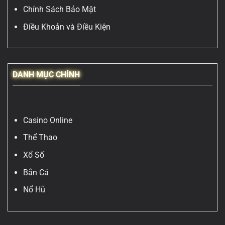
Chính Sách Bảo Mật
Điều Khoản và Điều Kiện
DANH MỤC CHÍNH
Casino Online
Thể Thao
Xổ Số
Bắn Cá
Nổ Hũ