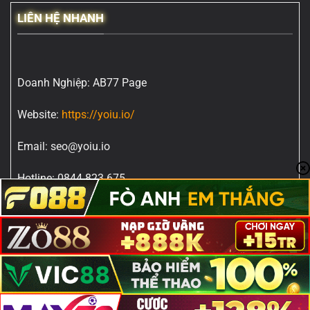
LIÊN HỆ NHANH
Doanh Nghiệp:
AB77 Page
Website:
https://yoiu.io/
Email:
seo@yoiu.io
Hotline: 0844 823 675
Địa Chỉ: 578/12/22 Đ. Kinh Dương Vương, Phường 13,
Quận 6, Hồ Chí Minh, Việt Nam