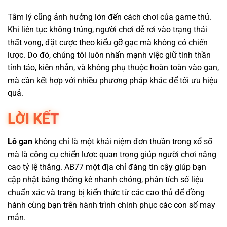
Tâm lý cũng ảnh hưởng lớn đến cách chơi của game thủ.
Khi liên tục không trúng, người chơi dễ rơi vào trạng thái
thất vọng, đặt cược theo kiểu gỡ gạc mà không có chiến
lược. Do đó, chúng tôi luôn nhấn mạnh việc giữ tinh thần
tỉnh táo, kiên nhẫn, và không phụ thuộc hoàn toàn vào gan,
mà cần kết hợp với nhiều phương pháp khác để tối ưu hiệu
quả.
LỜI KẾT
Lô gan
không chỉ là một khái niệm đơn thuần trong xổ số
mà là công cụ chiến lược quan trọng giúp người chơi nâng
cao tỷ lệ thắng. AB77 một địa chỉ đáng tin cậy giúp bạn
cập nhật bảng thống kê nhanh chóng, phân tích số liệu
chuẩn xác và trang bị kiến thức từ các cao thủ để đồng
hành cùng bạn trên hành trình chinh phục các con số may
mắn.