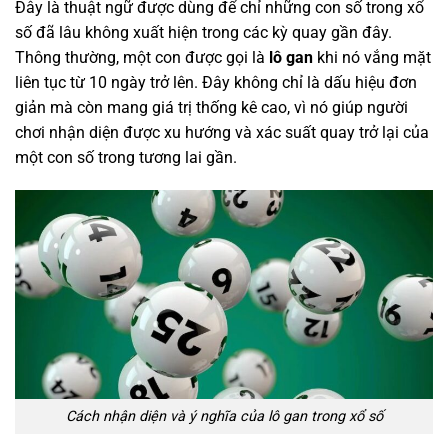
Đây là thuật ngữ được dùng để chỉ những con số trong xổ
số đã lâu không xuất hiện trong các kỳ quay gần đây.
Thông thường, một con được gọi là
lô gan
khi nó vắng mặt
liên tục từ 10 ngày trở lên. Đây không chỉ là dấu hiệu đơn
giản mà còn mang giá trị thống kê cao, vì nó giúp người
chơi nhận diện được xu hướng và xác suất quay trở lại của
một con số trong tương lai gần.
Cách nhận diện và ý nghĩa của lô gan trong xổ số