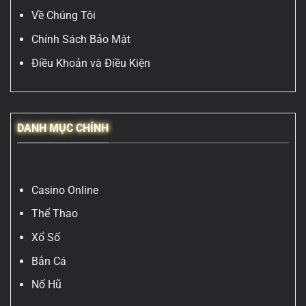
Về Chúng Tôi
Chính Sách Bảo Mật
Điều Khoản và Điều Kiện
DANH MỤC CHÍNH
Casino Online
Thể Thao
Xổ Số
Bắn Cá
Nổ Hũ