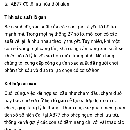
tại AB77 để tối ưu hóa thời gian.
Tính xác suất lô gan
Bên cạnh đó, xác suất của các con gan là yếu tố bổ trợ
mạnh mẽ. Trong một hệ thống 27 số lô, mỗi con có xác
suất về lại là như nhau theo lý thuyết. Tuy nhiên, khi một
con số vắng mặt càng lâu, khả năng cân bằng xác suất sẽ
khiến nó có tỷ lệ về cao hơn mức trung bình. Nền tảng
chúng tôi cung cấp công cụ tính xác suất để người chơi
phân tích sâu và đưa ra lựa chọn có cơ sở hơn.
Kết hợp soi cầu
Cuối cùng, việc kết hợp soi cầu như chạm đầu, chạm đuôi
hay bạc nhớ với dữ liệu
lô gan
sẽ tạo ra lớp dự đoán đa
chiều, giúp tăng tỷ lệ thắng. Thậm chí, các phần mềm phân
tích xổ số hiện đại tại AB77 cho phép người chơi lưu trữ,
thống kê và gợi ý các con số tiềm năng chỉ với vài thao tác
đơn giản.