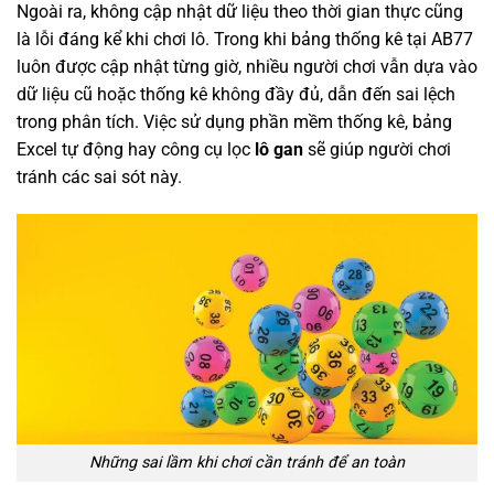
Ngoài ra, không cập nhật dữ liệu theo thời gian thực cũng
là lỗi đáng kể khi chơi lô. Trong khi bảng thống kê tại AB77
luôn được cập nhật từng giờ, nhiều người chơi vẫn dựa vào
dữ liệu cũ hoặc thống kê không đầy đủ, dẫn đến sai lệch
trong phân tích. Việc sử dụng phần mềm thống kê, bảng
Excel tự động hay công cụ lọc
lô gan
sẽ giúp người chơi
tránh các sai sót này.
Những sai lầm khi chơi cần tránh để an toàn