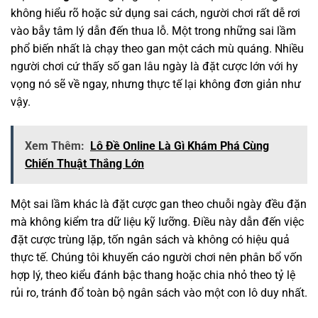
không hiểu rõ hoặc sử dụng sai cách, người chơi rất dễ rơi
vào bẫy tâm lý dẫn đến thua lỗ. Một trong những sai lầm
phổ biến nhất là chạy theo gan một cách mù quáng. Nhiều
người chơi cứ thấy số gan lâu ngày là đặt cược lớn với hy
vọng nó sẽ về ngay, nhưng thực tế lại không đơn giản như
vậy.
Xem Thêm:
Lô Đề Online Là Gì Khám Phá Cùng
Chiến Thuật Thắng Lớn
Một sai lầm khác là đặt cược gan theo chuỗi ngày đều đặn
mà không kiểm tra dữ liệu kỹ lưỡng. Điều này dẫn đến việc
đặt cược trùng lặp, tốn ngân sách và không có hiệu quả
thực tế. Chúng tôi khuyến cáo người chơi nên phân bổ vốn
hợp lý, theo kiểu đánh bậc thang hoặc chia nhỏ theo tỷ lệ
rủi ro, tránh đổ toàn bộ ngân sách vào một con lô duy nhất.