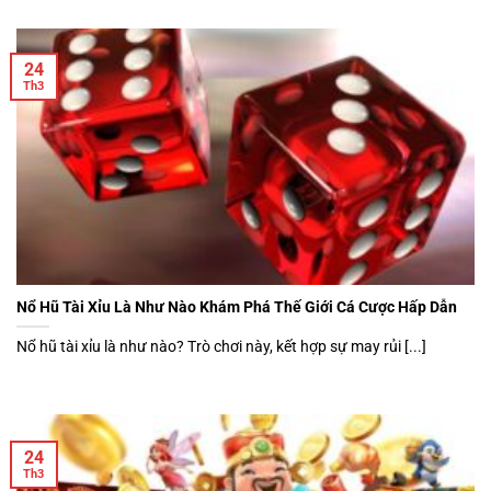
24
Th3
Nổ Hũ Tài Xỉu Là Như Nào Khám Phá Thế Giới Cá Cược Hấp Dẫn
Nổ hũ tài xỉu là như nào? Trò chơi này, kết hợp sự may rủi [...]
24
Th3