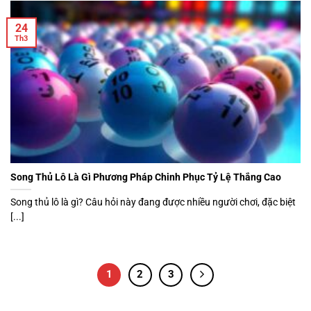
24
Th3
Song Thủ Lô Là Gì Phương Pháp Chinh Phục Tỷ Lệ Thắng Cao
Song thủ lô là gì? Câu hỏi này đang được nhiều người chơi, đặc biệt
[...]
1
2
3