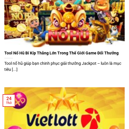
Tool Nổ Hũ Bí Kíp Thắng Lớn Trong Thế Giới Game Đổi Thưởng
Tool nổ hũ giúp bạn chinh phục giải thưởng Jackpot – luôn là mục
tiêu [...]
24
Th3