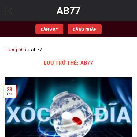
Bỏ
AB77
qua
nội
dung
ĐĂNG KÝ
ĐĂNG NHẬP
Trang chủ
»
ab77
LƯU TRỮ THẺ:
AB77
28
Th4