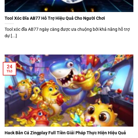
Tool Xóc Đĩa AB77 Hỗ Trợ Hiệu Quả Cho Người Chơi
Tool xóc đĩa AB77 ngày càng được ưa chuộng bởi khả năng hỗ trợ
dự [...]
24
Th3
Hack Bắn Cá Zingplay Full Tiền Giải Pháp Thực Hiện Hiệu Quả